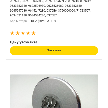
0375C8, 0375E1, 0375E2, 0375F1, 0375F2, 0375H8, 0375H9,
9633382380, 9622526980, 9625526980, 9633382180,
9645247080, 9645247280, 0375E6, 3750000000, 71723507,
9634521180, 9634584280, 0375E7
Код мотора
—
RHZ (DW10ATED)
Цену уточняйте
Заказать