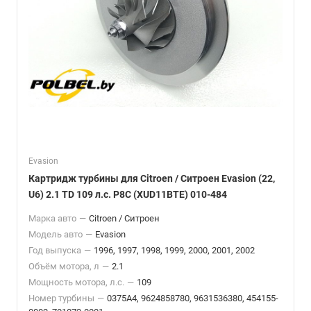
Evasion
Картридж турбины для Citroen / Ситроен Evasion (22,
U6) 2.1 TD 109 л.с. P8C (XUD11BTE) 010-484
Марка авто
—
Citroen / Ситроен
Модель авто
—
Evasion
Год выпуска
—
1996, 1997, 1998, 1999, 2000, 2001, 2002
Объём мотора, л
—
2.1
Мощность мотора, л.с.
—
109
Номер турбины
—
0375A4, 9624858780, 9631536380, 454155-