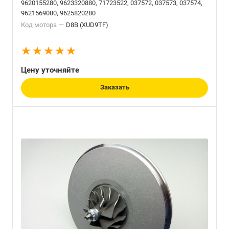
9620155280, 9623320880, 71723522, 037572, 037573, 037574,
9621569080, 9625820280
Код мотора
—
D8B (XUD9TF)
Цену уточняйте
Заказать