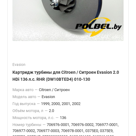
Evasion
Картридж турбины для Citroen / Ситроен Evasion 2.0
HDi 136 л.с. RHR (DW10BTED4) 010-130
Марка авто
—
Citroen / Ситроен
Модель авто
—
Evasion
Год выпуска
—
1999, 2000, 2001, 2002
Объём мотора, л
—
2.0
Мощность мотора, л.с.
—
136
Номер турбины
—
706976-0001, 706976-0002, 706977-0001,
706977-0002, 706977-0003, 706978-0001, 0375E0, 0375E9,