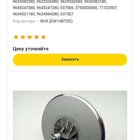
9633382380, 9622526980, 9625526980, 9633382180,
9645247080, 9645247280, 0375E6, 3750000000, 71723507,
9634521180, 9634584280, 0375E7
Код мотора
—
RHX (DW10BTED)
Цену уточняйте
Заказать