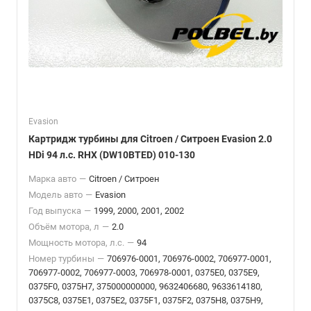
Evasion
Картридж турбины для Citroen / Ситроен Evasion 2.0
HDi 94 л.с. RHX (DW10BTED) 010-130
Марка авто
—
Citroen / Ситроен
Модель авто
—
Evasion
Год выпуска
—
1999, 2000, 2001, 2002
Объём мотора, л
—
2.0
Мощность мотора, л.с.
—
94
Номер турбины
—
706976-0001, 706976-0002, 706977-0001,
706977-0002, 706977-0003, 706978-0001, 0375E0, 0375E9,
0375F0, 0375H7, 375000000000, 9632406680, 9633614180,
0375C8, 0375E1, 0375E2, 0375F1, 0375F2, 0375H8, 0375H9,