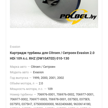
Evasion
Картридж турбины для Citroen / Ситроен Evasion 2.0
HDi 109 л.с. RHZ (DW10ATED) 010-130
Марка авто
—
Citroen / Ситроен
Модель авто
—
Evasion
Год выпуска
—
1999, 2000, 2001, 2002
Объём мотора, л
—
2.0
Мощность мотора, л.с.
—
109
Номер турбины
—
706976-0001, 706976-0002, 706977-0001,
706977-0002, 706977-0003, 706978-0001, 0375E0, 0375E9,
0375F0, 0375H7, 375000000000, 9632406680, 9633614180,