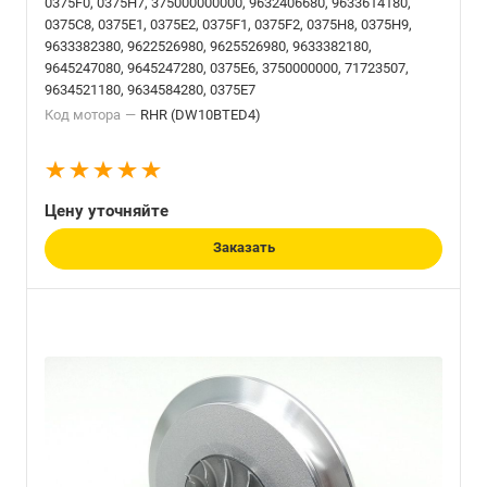
0375F0, 0375H7, 375000000000, 9632406680, 9633614180,
0375C8, 0375E1, 0375E2, 0375F1, 0375F2, 0375H8, 0375H9,
9633382380, 9622526980, 9625526980, 9633382180,
9645247080, 9645247280, 0375E6, 3750000000, 71723507,
9634521180, 9634584280, 0375E7
Код мотора
—
RHR (DW10BTED4)
Цену уточняйте
Заказать