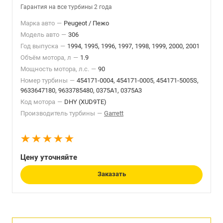
Гарантия на все турбины 2 года
Марка авто
—
Peugeot / Пежо
Модель авто
—
306
Год выпуска
—
1994, 1995, 1996, 1997, 1998, 1999, 2000, 2001
Объём мотора, л
—
1.9
Мощность мотора, л.с.
—
90
Номер турбины
—
454171-0004, 454171-0005, 454171-5005S,
9633647180, 9633785480, 0375A1, 0375A3
Код мотора
—
DHY (XUD9TE)
Производитель турбины
—
Garrett
Цену уточняйте
Заказать