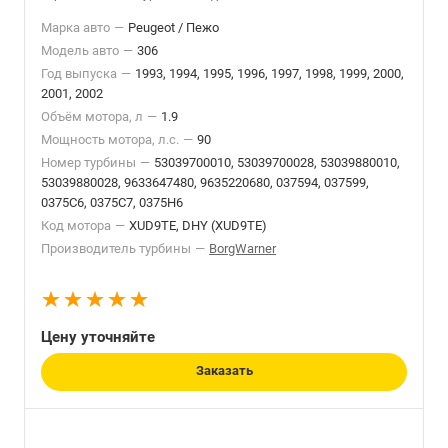
Марка авто
—
Peugeot / Пежо
Модель авто
—
306
Год выпуска
—
1993, 1994, 1995, 1996, 1997, 1998, 1999, 2000,
2001, 2002
Объём мотора, л
—
1.9
Мощность мотора, л.с.
—
90
Номер турбины
—
53039700010, 53039700028, 53039880010,
53039880028, 9633647480, 9635220680, 037594, 037599,
0375C6, 0375C7, 0375H6
Код мотора
—
XUD9TE, DHY (XUD9TE)
Производитель турбины
—
BorgWarner
Цену уточняйте
Заказать