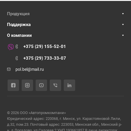
Продукция
Поддержка
О компании
+375 (29) 155-52-01
+375 (29) 733-33-07
pol.bel@mail.ru
© 2026 ООО «Автопромкомпани»
Юридический адрес: 220068, г. Минск, ул. Карастояновой Лили,
д.32, пом.23. Почтовый адрес: 223053, Минская обл., Минский р-
н, д.Дроздово, ул.Садовая 2 УНП 193661857 В лице директора: