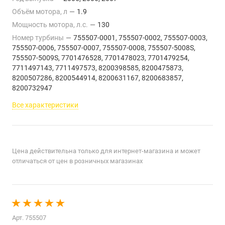
Объём мотора, л
—
1.9
Мощность мотора, л.с.
—
130
Номер турбины
—
755507-0001, 755507-0002, 755507-0003,
755507-0006, 755507-0007, 755507-0008, 755507-5008S,
755507-5009S, 7701476528, 7701478023, 7701479254,
7711497143, 7711497573, 8200398585, 8200475873,
8200507286, 8200544914, 8200631167, 8200683857,
8200732947
Все характеристики
Цена действительна только для интернет-магазина и может
отличаться от цен в розничных магазинах
Арт.
755507