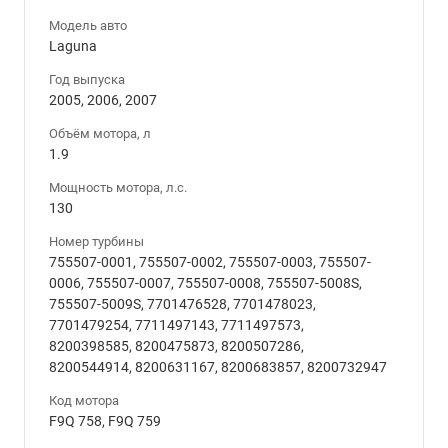
Модель авто
Laguna
Год выпуска
2005, 2006, 2007
Объём мотора, л
1.9
Мощность мотора, л.с.
130
Номер турбины
755507-0001, 755507-0002, 755507-0003, 755507-
0006, 755507-0007, 755507-0008, 755507-5008S,
755507-5009S, 7701476528, 7701478023,
7701479254, 7711497143, 7711497573,
8200398585, 8200475873, 8200507286,
8200544914, 8200631167, 8200683857, 8200732947
Код мотора
F9Q 758, F9Q 759