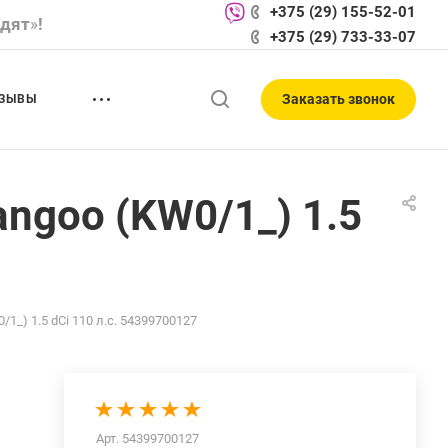
+375 (29) 155-52-01
одят
»
!
+375 (29) 733-33-07
Заказать звонок
ЗЫВЫ
angoo (KW0/1_) 1.5
1_) 1.5 dCi 110 л.с. 54399700127
Арт.
54399700127