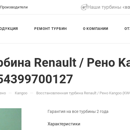
Наши турбины «
х
Производители
ОДУКЦИЯ
РЕМОНТ ТУРБИН
О КОМПАНИИ
ОТ
бина Renault / Рено K
4 54399700127
—
—
Рено
Kangoo
Восстановленная турбина Renault / Рено Kangoo (KW0/
Гарантия на все турбины 2 года
Характеристики