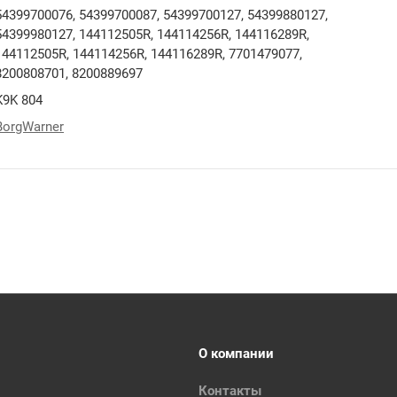
54399700076, 54399700087, 54399700127, 54399880127,
54399980127, 144112505R, 144114256R, 144116289R,
144112505R, 144114256R, 144116289R, 7701479077,
8200808701, 8200889697
K9K 804
BorgWarner
О компании
Контакты