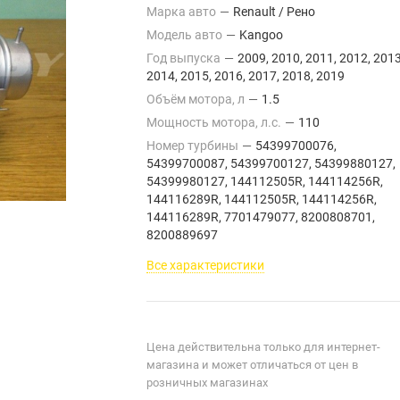
Марка авто
—
Renault / Рено
Модель авто
—
Kangoo
Год выпуска
—
2009, 2010, 2011, 2012, 2013
2014, 2015, 2016, 2017, 2018, 2019
Объём мотора, л
—
1.5
Мощность мотора, л.с.
—
110
Номер турбины
—
54399700076,
54399700087, 54399700127, 54399880127,
54399980127, 144112505R, 144114256R,
144116289R, 144112505R, 144114256R,
144116289R, 7701479077, 8200808701,
8200889697
Все характеристики
Цена действительна только для интернет-
магазина и может отличаться от цен в
розничных магазинах