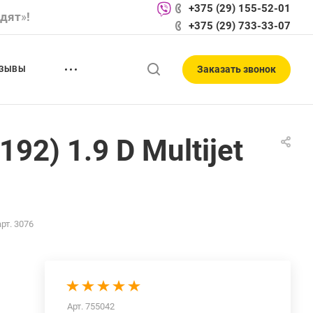
+375 (29) 155-52-01
одят
»
!
+375 (29) 733-33-07
Заказать звонок
ЗЫВЫ
92) 1.9 D Multijet
рт. 3076
Арт.
755042