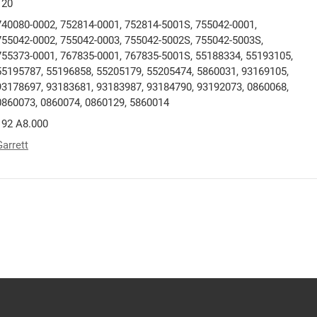
120
740080-0002, 752814-0001, 752814-5001S, 755042-0001,
755042-0002, 755042-0003, 755042-5002S, 755042-5003S,
755373-0001, 767835-0001, 767835-5001S, 55188334, 55193105,
55195787, 55196858, 55205179, 55205474, 5860031, 93169105,
93178697, 93183681, 93183987, 93184790, 93192073, 0860068,
0860073, 0860074, 0860129, 5860014
192 A8.000
Garrett