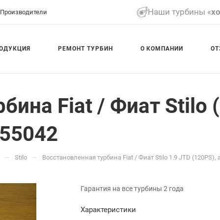
Наши турбины «
х
Производители
ОДУКЦИЯ
РЕМОНТ ТУРБИН
О КОМПАНИИ
ОТ
на Fiat / Фиат Stilo (1
755042
—
—
Stilo
Восстановленная турбина Fiat / Фиат Stilo 1.9 JTD (120PS), а
Гарантия на все турбины 2 года
Характеристики