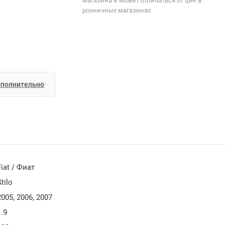
магазина и может отличаться от цен в
розничных магазинах
полнительно
Fiat / Фиат
Stilo
2005, 2006, 2007
1.9