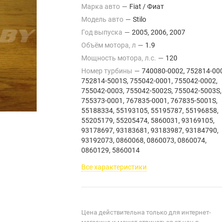
Марка авто
—
Fiat / Фиат
Модель авто
—
Stilo
Год выпуска
—
2005, 2006, 2007
Объём мотора, л
—
1.9
Мощность мотора, л.с.
—
120
Номер турбины
—
740080-0002, 752814-00
752814-5001S, 755042-0001, 755042-0002,
755042-0003, 755042-5002S, 755042-5003S,
755373-0001, 767835-0001, 767835-5001S,
55188334, 55193105, 55195787, 55196858,
55205179, 55205474, 5860031, 93169105,
93178697, 93183681, 93183987, 93184790,
93192073, 0860068, 0860073, 0860074,
0860129, 5860014
Все характеристики
Цена действительна только для интернет-