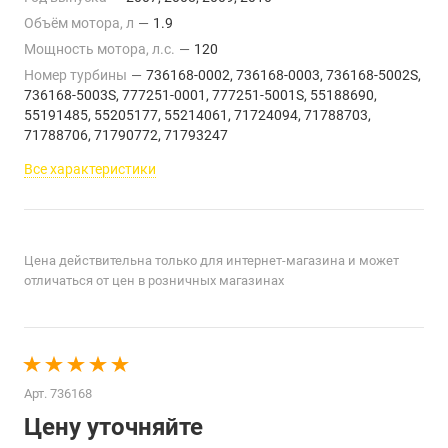
Объём мотора, л
—
1.9
Мощность мотора, л.с.
—
120
Номер турбины
—
736168-0002, 736168-0003, 736168-5002S,
736168-5003S, 777251-0001, 777251-5001S, 55188690,
55191485, 55205177, 55214061, 71724094, 71788703,
71788706, 71790772, 71793247
Все характеристики
Цена действительна только для интернет-магазина и может
отличаться от цен в розничных магазинах
Арт.
736168
Цену уточняйте