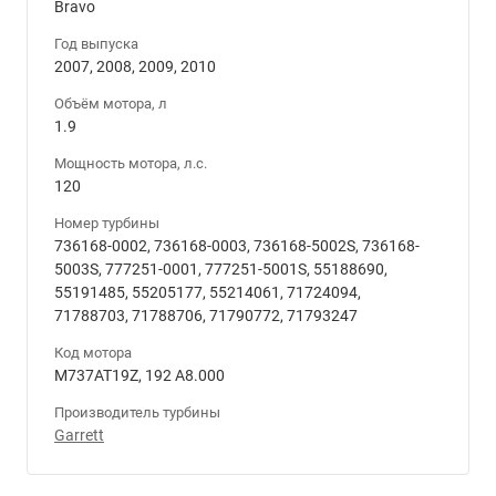
Bravo
Год выпуска
2007, 2008, 2009, 2010
Объём мотора, л
1.9
Мощность мотора, л.с.
120
Номер турбины
736168-0002, 736168-0003, 736168-5002S, 736168-
5003S, 777251-0001, 777251-5001S, 55188690,
55191485, 55205177, 55214061, 71724094,
71788703, 71788706, 71790772, 71793247
Код мотора
M737AT19Z, 192 A8.000
Производитель турбины
Garrett