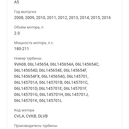
A5
Год выпуска
2008, 2009, 2010, 2011, 2012, 2013, 2014, 2015, 2016
Объём мотора, л
2.0
Мощность мотора, л.с.
180-211
Номер турбины
9VA08, 06L145654, 06L145654A, 06L145654C,
06L145654D, 06L145654E, 06L145654F,
06L145654FX, 06L145654G, 06L145701,
06L145701A, 06L145701B, 06L145701C,
06L145701D, 06L145701E, 06L145701F,
06L145701G, 06L145701H, 06L145701J,
06L145701K, 06L145701L
Код мотора
CVLA, CVKB, DLVB
Производитель турбины