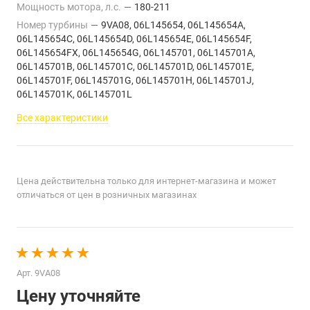
Мощность мотора, л.с.
—
180-211
Номер турбины
—
9VA08, 06L145654, 06L145654A,
06L145654C, 06L145654D, 06L145654E, 06L145654F,
06L145654FX, 06L145654G, 06L145701, 06L145701A,
06L145701B, 06L145701C, 06L145701D, 06L145701E,
06L145701F, 06L145701G, 06L145701H, 06L145701J,
06L145701K, 06L145701L
Все характеристики
Цена действительна только для интернет-магазина и может
отличаться от цен в розничных магазинах
Арт.
9VA08
Цену уточняйте