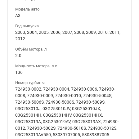
Модель авто
A3
Год выпуска
2003, 2004, 2005, 2006, 2007, 2008, 2009, 2010, 2011,
2012
Объём мотора, л
2.0
Мощность мотора, л.с.
136
Номер турбины
724930-0002, 724930-0004, 724930-0006, 724930-
0008, 724930-0009, 724930-0010, 724930-5004S,
724930-5006S, 724930-5008S, 724930-5009S,
03G253010J, 03G253010JV, 03G253010JX,
03G253014H, 03G253014HV, 03G253014HX,
03G253019A, 03G253019AV, 03G253019AX, 724930-
0012, 724930-5002S, 724930-5010S, 724930-5012S,
03G253019AV550, 53039707005, 53039887005