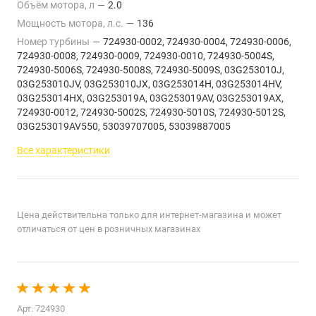
Объём мотора, л
—
2.0
Мощность мотора, л.с.
—
136
Номер турбины
—
724930-0002, 724930-0004, 724930-0006,
724930-0008, 724930-0009, 724930-0010, 724930-5004S,
724930-5006S, 724930-5008S, 724930-5009S, 03G253010J,
03G253010JV, 03G253010JX, 03G253014H, 03G253014HV,
03G253014HX, 03G253019A, 03G253019AV, 03G253019AX,
724930-0012, 724930-5002S, 724930-5010S, 724930-5012S,
03G253019AV550, 53039707005, 53039887005
Все характеристики
Цена действительна только для интернет-магазина и может
отличаться от цен в розничных магазинах
Арт.
724930